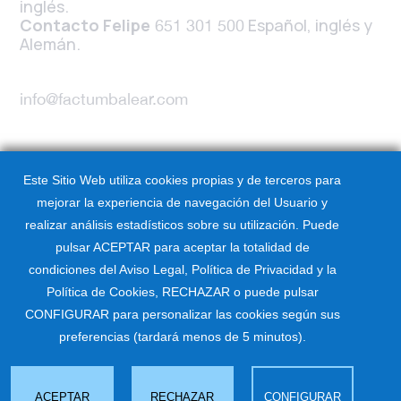
inglés.
Contacto Felipe
Español, inglés y
651 301 500
Alemán.
info@factumbalear.com
Este Sitio Web utiliza cookies propias y de terceros para
mejorar la experiencia de navegación del Usuario y
realizar análisis estadísticos sobre su utilización. Puede
pulsar ACEPTAR para aceptar la totalidad de
condiciones del Aviso Legal, Política de Privacidad y la
Política de Cookies, RECHAZAR o puede pulsar
CONFIGURAR para personalizar las cookies según sus
preferencias (tardará menos de 5 minutos).
Factum Balear ©2024. Todos los derechos
reservados.
Condiciones de Uso y Politica
ACEPTAR
RECHAZAR
CONFIGURAR